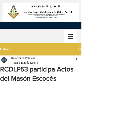
Entrada
Relaciones Públicas
1 mar
1 min de lectura
RCDLP53 participa Actos
del Masón Escocés