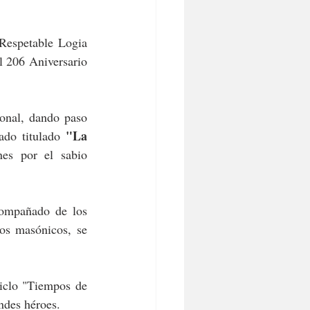
espetable Logia 
 206 Aniversario 
onal, dando paso 
"La 
ado titulado 
nes por el sabio 
ompañado de los 
os masónicos, se 
iclo "Tiempos de 
andes héroes.