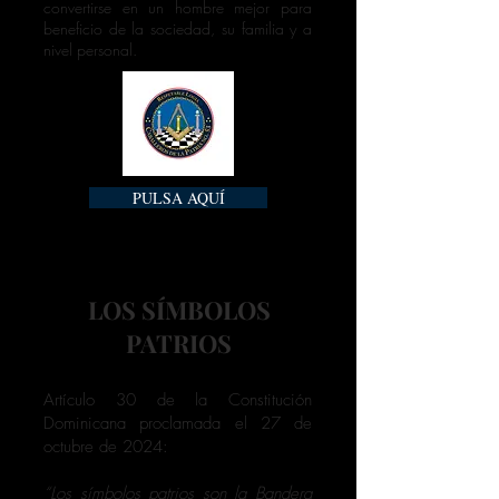
convertirse en un hombre mejor para
beneficio de la sociedad, su familia y a
nivel personal.
PULSA AQUÍ
LOS SÍMBOLOS
PATRIOS
Artículo 30 de la Constitución
Dominicana proclamada el 27 de
octubre de 2024:
“Los símbolos patrios son la Bandera